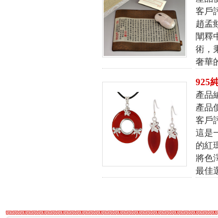
客戶
趙孟
闡釋
術，
奢華
92
產品編
產品
客戶
這是
的紅
將色
最佳