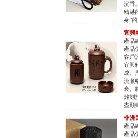
沉香
精湛
身”
宜興
產品編
產品
客戶
宜興
成。
流順
衰。
銘刻
盡顯
非洲
產品編
產品