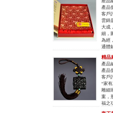
產品編
產品
客戶
雲錦
大成
細，
為經
通體
精品
產品編
產品
客戶
“家
雕細
案，
福之