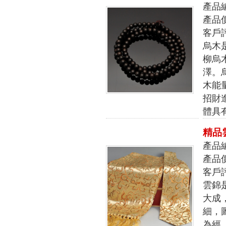
產品編
產品
客戶
烏木
柳烏
澤。
木能
招財
體具
精品
產品編
產品
客戶
雲錦
大成
細，
為經