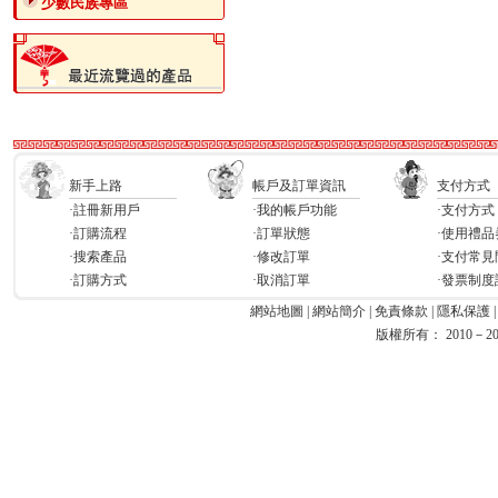
少數民族專區
新手上路
帳戶及訂單資訊
支付方式
·註冊新用戶
·我的帳戶功能
·支付方式
·訂購流程
·訂單狀態
·使用禮品
·搜索產品
·修改訂單
·支付常見
·訂購方式
·取消訂單
·發票制度
網站地圖
|
網站簡介
|
免責條款
|
隱私保護
版權所有： 2010－2026 Ea