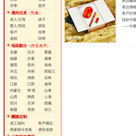
產品編號：
·升學
·晉升
產品價
禮尚往來
（對象）
客戶評
·老人/父母
·孩子
該款中國
·愛人/情侶
·朋友
——中
·客戶
·領導
·老師
·同學
地區劃分
（拼音為序）
·安徽
·北京
·重慶
·福建
·甘肅
·廣東
·廣西
·貴州
·海南
·河北
·河南
·黑龍江
·湖北
·湖南
·吉林
·江蘇
·江西
·遼寧
·內蒙古
·寧/青
·山東
·山西
·陝西
·上海
·四川
·天津
·西藏
·新疆
·雲南
·浙江
團購定制
·員工福利
·客戶禮品
·商家積分兌換
·廣告促銷