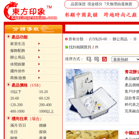
品質保證 現金積分 7天無理由退換貨
產品功能
所有分類
(US$)20-60
辦公用品
筆
·家居生活
找到相關寶貝
2
件
·服飾配飾
·辦公用品
排序方式：
·休閒娛樂
·擺件掛件
青花辦
·商務/政務
產品編號：
產品價格
（US$）
產品價
客戶評
·10以下
·10-20
該款青花
·20-60
·60-120
粹代表
·120-200
·200-400
完美融
·400-1000
·1000以上
禮尚往來
（場合）
·滿月/百日
·婚嫁
·生日
·探病
中國紅
·開業
·喬遷