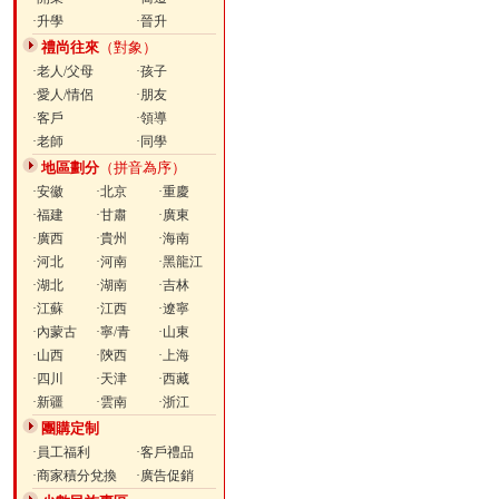
·升學
·晉升
禮尚往來
（對象）
·老人/父母
·孩子
·愛人/情侶
·朋友
·客戶
·領導
·老師
·同學
地區劃分
（拼音為序）
·安徽
·北京
·重慶
·福建
·甘肅
·廣東
·廣西
·貴州
·海南
·河北
·河南
·黑龍江
·湖北
·湖南
·吉林
·江蘇
·江西
·遼寧
·內蒙古
·寧/青
·山東
·山西
·陝西
·上海
·四川
·天津
·西藏
·新疆
·雲南
·浙江
團購定制
·員工福利
·客戶禮品
·商家積分兌換
·廣告促銷