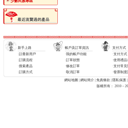
少數民族專區
新手上路
帳戶及訂單資訊
支付方式
·註冊新用戶
·我的帳戶功能
·支付方式
·訂購流程
·訂單狀態
·使用禮品
·搜索產品
·修改訂單
·支付常見
·訂購方式
·取消訂單
·發票制度
網站地圖
|
網站簡介
|
免責條款
|
隱私保護
版權所有： 2010－2026 Ea