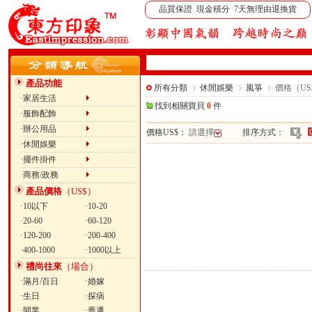
品質保證 現金積分 7天無理由退換貨
產品功能
所有分類
休閒娛樂
風箏
價格（US$）
·家居生活
找到相關寶貝
0
件
·服飾配飾
·辦公用品
價格US$：
請選擇
排序方式：
·休閒娛樂
·擺件掛件
·商務/政務
產品價格
（US$）
·10以下
·10-20
·20-60
·60-120
·120-200
·200-400
·400-1000
·1000以上
禮尚往來
（場合）
·滿月/百日
·婚嫁
·生日
·探病
·開業
·喬遷