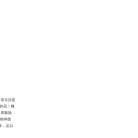
一首古詩是
氣的花！幾
不畏艱險，
的精神面
多，足以