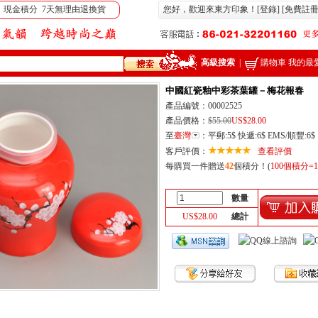
 現金積分 7天無理由退換貨
您好，歡迎來東方印象！[
登錄
] [
免費註
高級搜索
|
購物車
我的最
中國紅瓷釉中彩茶葉罐－梅花報春
產品編號：00002525
產品價格：
$55.00
US$
28.00
至
臺灣
：
平郵:5$ 快遞:6$ EMS/順豐:6$
客戶評價：
查看評價
每購買一件贈送
42
個積分！(
100個積分=1
數量
US$
28.00
總計