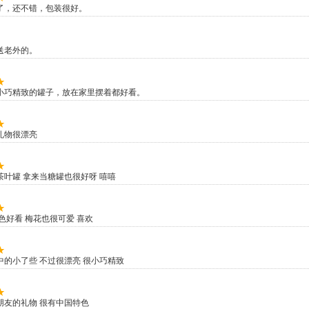
了，还不错，包装很好。
送老外的。
小巧精致的罐子，放在家里摆着都好看。
礼物很漂亮
茶叶罐 拿来当糖罐也很好呀 嘻嘻
色好看 梅花也很可爱 喜欢
中的小了些 不过很漂亮 很小巧精致
朋友的礼物 很有中国特色