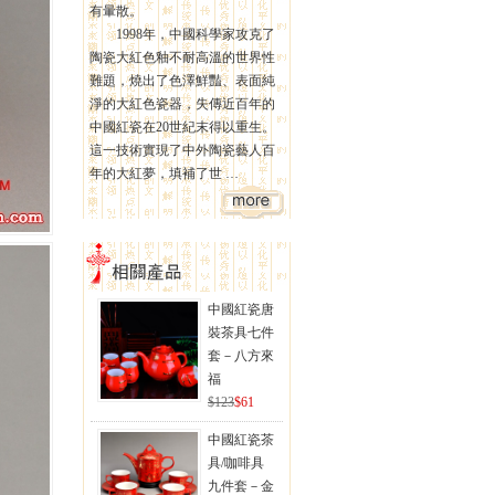
有暈散。
1998年，中國科學家攻克了
陶瓷大紅色釉不耐高溫的世界性
難題，燒出了色澤鮮豔、表面純
淨的大紅色瓷器，失傳近百年的
中國紅瓷在20世紀末得以重生。
這一技術實現了中外陶瓷藝人百
年的大紅夢，填補了世 …
中國紅瓷唐
裝茶具七件
套－八方來
福
$123
$61
中國紅瓷茶
具/咖啡具
九件套－金