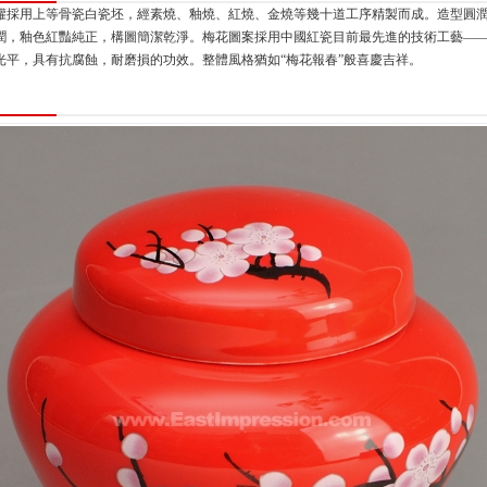
罐採用上等骨瓷白瓷坯，經素燒、釉燒、紅燒、金燒等幾十道工序精製而成。造型圓
潤，釉色紅豔純正，構圖簡潔乾淨。梅花圖案採用中國紅瓷目前最先進的技術工藝—
光平，具有抗腐蝕，耐磨損的功效。整體風格猶如“梅花報春”般喜慶吉祥。