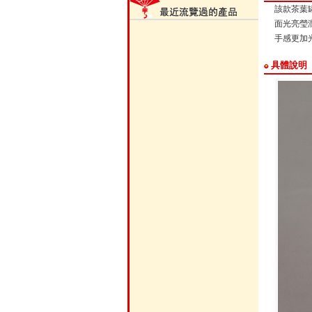
該款茶葉
面光亮瑩
手感更加
具體說明