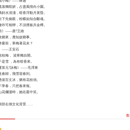
園小梅》——林逋
搖落獨暄妍，占盡風情向小園。
橫斜水清淺，暗香浮動月黃昏。
欲下先偷眼，粉蝶如知合斷魂。
微吟可相狎，不須擅板共金樽。
詩》——唐?王維
故鄉來，應知故鄉事。
倚窗前，寒梅著花未？
》——王安石
數枝梅， 淩寒獨自開。
不是雪 ，為有暗香來。
運算元?詠梅》——毛澤東
送春歸，飛雪迎春到。
懸崖百丈冰，猶有花枝俏。
不爭春，只把春來報。
山花爛漫時，她在叢中笑。
部右側文化背景……
查