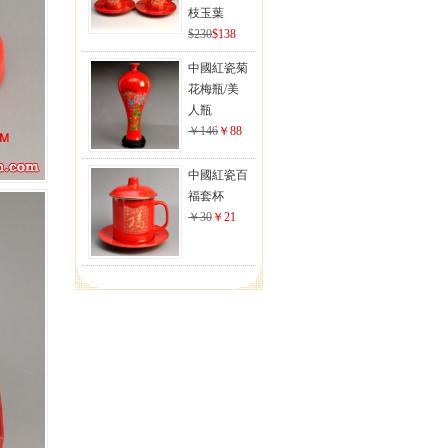
枝玉葉
$230
$138
中國紅瓷菊
花梅瓶/美
人瓶
￥146
￥88
中國紅瓷百
福套杯
￥30
￥21