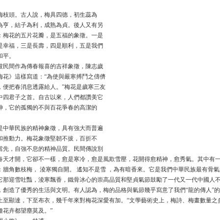
頭。古人說，梅具四德，初生蕊為
為亨，結子為利，成熟為貞。後人又有另
：梅花的五片花瓣，是五福的象徵。一是
是幸福，三是長壽，四是順利，五是我們
和平。
間作為傳春報喜的吉祥象徵，陳志歲
梅花》這樣寫道：“為使與嚴寒搏鬥之儔儕
，便把春消息透露給人。”梅花是歲寒三友
中四君子之首。自古以來，人們都讚美它
神，它的孤獨的不與百花爭春的高潔的
華民族的精神象徵，具有強大而普遍
和推動力。梅花象徵堅韌不拔，百折不
當先，自強不息的精神品質。民間傳說別
春天才開，它卻不一樣，愈是寒冷，愈是風欺雪壓，花開得愈精神，愈秀氣。其中有
：牆角數枝梅， 淩寒獨自開。 遙知不是雪 ，為有暗香來。它是我們中華民族最有骨
它那迎雪吐豔，淩寒飄香，鐵骨冰心的崇高品質和堅貞氣節鼓勵了一代又一代中國人
，創造了優秀的生活與文明。有人認為，梅的品格與氣節幾乎寫意了我們“龍的傳人”
上至顯達，下至布衣，幾千年來對梅花深愛有加。“文學藝術史上，梅詩、梅畫數量之
種花卉都望塵莫及。”