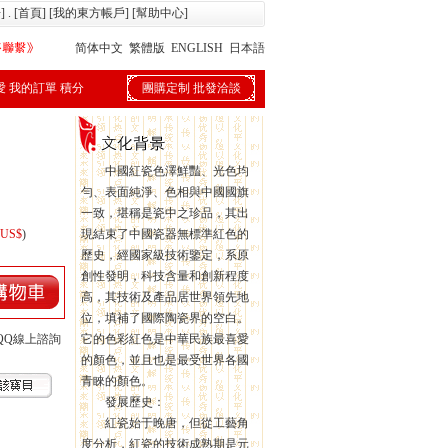
冊
] . [
首頁
] [
我的東方帳戶
] [
幫助中心
]
简体中文
繁體版
ENGLISH
日本語
愛
我的訂單
積分
團購定制
批發洽談
中國紅瓷色澤鮮豔、光色均
勻、表面純淨、色相與中國國旗
一致，堪稱是瓷中之珍品，其出
US$
)
現結束了中國瓷器無標準紅色的
歷史，經國家級技術鑒定，系原
創性發明，科技含量和創新程度
高，其技術及產品居世界領先地
位，填補了國際陶瓷界的空白。
它的色彩紅色是中華民族最喜愛
的顏色，並且也是最受世界各國
青睞的顏色。
發展歷史：
紅瓷始于晚唐，但從工藝角
度分析，紅瓷的技術成熟期是元