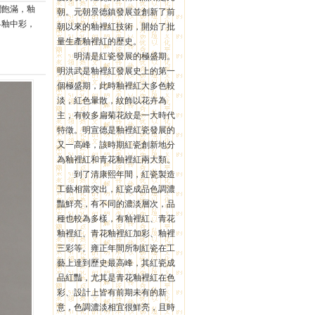
潤飽滿，釉
朝。元朝景德鎮發展並創新了前
—釉中彩，
朝以來的釉裡紅技術，開始了批
量生產釉裡紅的歷史。
明清是紅瓷發展的極盛期。
明洪武是釉裡紅發展史上的第一
個極盛期，此時釉裡紅大多色較
淡，紅色暈散，紋飾以花卉為
主，有較多扁菊花紋是一大時代
特徵。明宣德是釉裡紅瓷發展的
又一高峰，該時期紅瓷創新地分
為釉裡紅和青花釉裡紅兩大類。
到了清康熙年間，紅瓷製造
工藝相當突出，紅瓷成品色調濃
豔鮮亮，有不同的濃淡層次，品
種也較為多樣，有釉裡紅、青花
釉裡紅、青花釉裡紅加彩、釉裡
三彩等。雍正年間所制紅瓷在工
藝上達到歷史最高峰，其紅瓷成
品紅豔，尤其是青花釉裡紅在色
彩、設計上皆有前期未有的新
意，色調濃淡相宜很鮮亮，且時