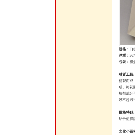
規格：
口徑
淨重：
367
包裝：
禮
材質工藝
精製而成
成。梅花
熔劑成分
段不超過
風格特點
結合使得
文化小百