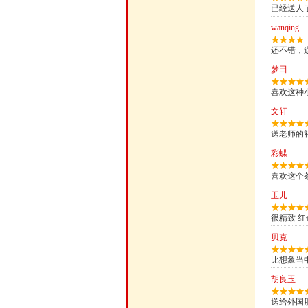
已经送人
wanqing
还不错，
梦田
喜欢这种
文轩
送老师的
彩蝶
喜欢这个
玉儿
很精致 红
贝克
比想象当
胡良玉
送给外国