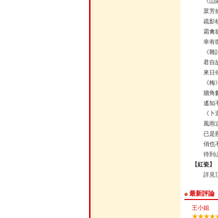
《山
眾芳
疏影
霜禽
幸有
《雜
君自
來日
《梅
牆角
遙知
《卜
風雨
已是
俏也
待到
【紅瓷】
詳見頂
最新評論
王小姐