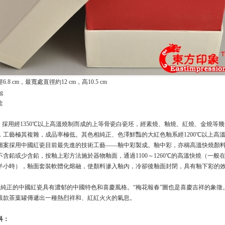
6.8 cm，最寬處直徑約12 cm，高10.5 cm
g
盒
:
採用經1350℃以上高溫燒制而成的上等骨瓷白瓷坯，經素燒、釉燒、紅燒、金燒等
，工藝極其複雜，成品率極低。其色相純正、色澤鮮豔的大紅色釉系經1200℃以上高
圖案採用中國紅瓷目前最先進的技術工藝——釉中彩製成。釉中彩，亦稱高溫快燒顏
不含鉛或少含鉛，按釉上彩方法施於器物釉面，通過1100～1260℃的高溫快燒（一般
半小時），釉面套裝軟體化熔融，使顏料滲入釉內，冷卻後釉面封閉，具有釉下彩的
:
純正的中國紅瓷具有濃郁的中國特色和喜慶風格。“梅花報春”圖也是喜慶吉祥的象徵
該款茶葉罐傳遞出一種熱烈祥和、紅紅火火的氣息。
科：