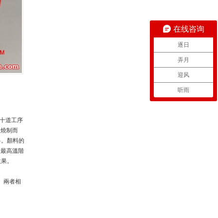
在线咨询
逐日
弄月
迎风
听雨
幾十道工序
溫燒制而
料。顏料的
在最高溫階
效果。
。兩者相