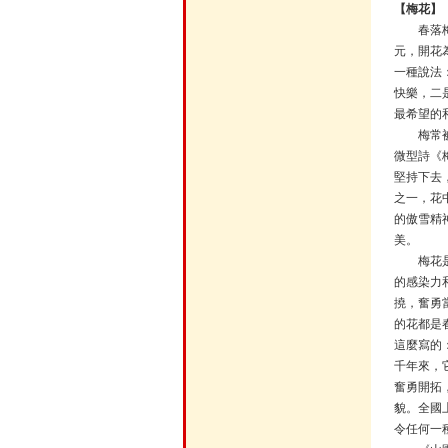
【梅花】
春落梅枝
元，開花
一種說法
快樂，二
最希望的
梅常被民
微型詩《
堅持下去
之一，花
的傲雪精
美。
梅花是中
的感染力
撓，奮勇
的花都是
這麼寫的
千年來，
奮勇開拓
貌。全國
令任何一