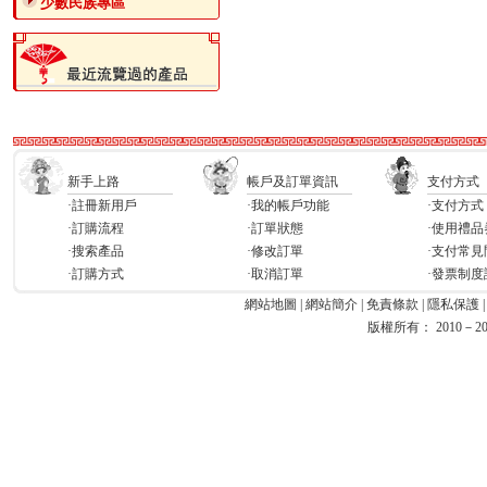
少數民族專區
新手上路
帳戶及訂單資訊
支付方式
·註冊新用戶
·我的帳戶功能
·支付方式
·訂購流程
·訂單狀態
·使用禮品
·搜索產品
·修改訂單
·支付常見
·訂購方式
·取消訂單
·發票制度
網站地圖
|
網站簡介
|
免責條款
|
隱私保護
版權所有： 2010－2026 Ea