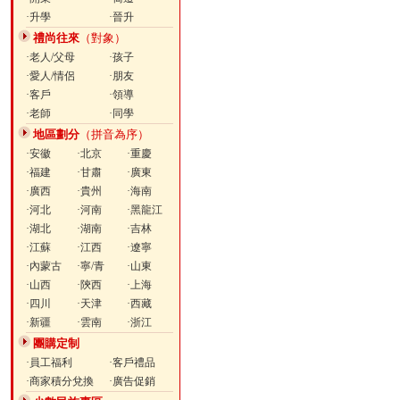
·升學
·晉升
禮尚往來
（對象）
·老人/父母
·孩子
·愛人/情侶
·朋友
·客戶
·領導
·老師
·同學
地區劃分
（拼音為序）
·安徽
·北京
·重慶
·福建
·甘肅
·廣東
·廣西
·貴州
·海南
·河北
·河南
·黑龍江
·湖北
·湖南
·吉林
·江蘇
·江西
·遼寧
·內蒙古
·寧/青
·山東
·山西
·陝西
·上海
·四川
·天津
·西藏
·新疆
·雲南
·浙江
團購定制
·員工福利
·客戶禮品
·商家積分兌換
·廣告促銷