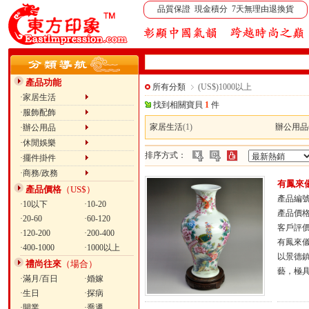
品質保證 現金積分 7天無理由退換貨
產品功能
所有分類
(US$)1000以上
·家居生活
找到相關寶貝
1
件
·服飾配飾
家居生活
(1)
辦公用品
·辦公用品
·休閒娛樂
排序方式：
·擺件掛件
·商務/政務
有鳳來
產品價格
（US$）
產品編號：
·10以下
·10-20
產品價
·20-60
·60-120
客戶評
·120-200
·200-400
有鳳來
·400-1000
·1000以上
以景德
禮尚往來
（場合）
藝，極
·滿月/百日
·婚嫁
·生日
·探病
·開業
·喬遷