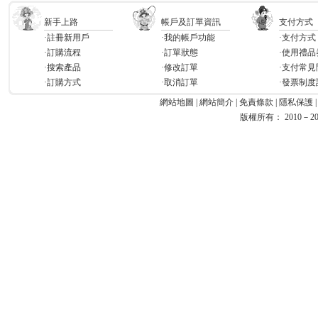
新手上路
帳戶及訂單資訊
支付方式
·註冊新用戶
·我的帳戶功能
·支付方式
·訂購流程
·訂單狀態
·使用禮品
·搜索產品
·修改訂單
·支付常見
·訂購方式
·取消訂單
·發票制度
網站地圖
|
網站簡介
|
免責條款
|
隱私保護
版權所有： 2010－2026 Ea