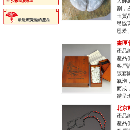
大師
少數民族專區
割，
玉質
昂協
恩愛
書匣
產品編
產品
客戶
該套
氣泡
而成
體呈
北京
產品編
產品