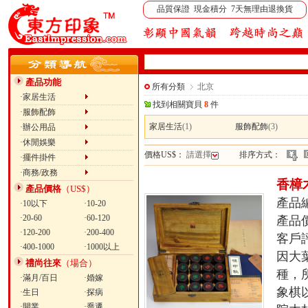
品質保證 現金積分 7天無理由退換貨
產品功能
所有分類
北京
·家居生活
找到相關寶貝
8
件
·服飾配飾
家居生活
(1)
服飾配飾
(3)
·辦公用品
·休閒娛樂
價格US$：
請選擇
排序方式：
·擺件掛件
·商務/政務
香樟
產品價格
（US$）
產品編
·10以下
·10-20
·20-60
·60-120
產品
·120-200
·200-400
客戶
·400-1000
·1000以上
因大
禮尚往來
（場合）
種，
·滿月/百日
·婚嫁
象棋
·生日
·探病
·開業
·喬遷