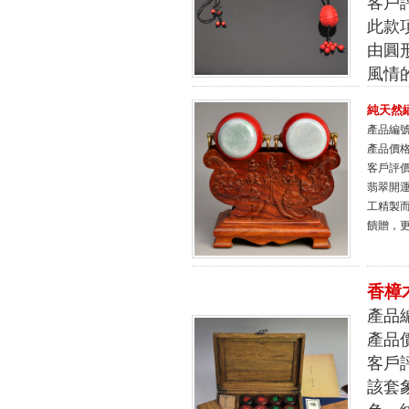
客戶
此款
由圓
風情
純天然
產品編號：
產品價
客戶評
翡翠開
工精製
饋贈，
香樟
產品編
產品
客戶
該套