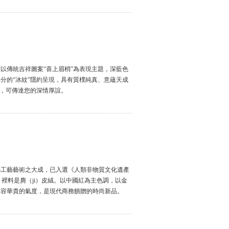
以傳統吉祥圖案“喜上眉梢”為表現主題，深藍色
分的“冰紋”隱約呈現，具有質樸純真、意蘊天成
禮，可傳達您的深情厚誼。
綿工藝藝術之大成，已入選《人類非物質文化遺產
，裡料是麂（ji）皮絨。以中國紅為主色調，以金
雍容華貴的氣度，是現代商務饋贈的時尚新品。