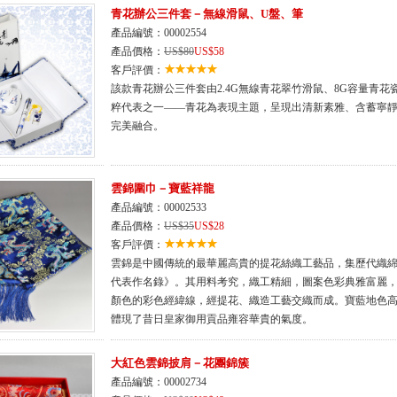
青花辦公三件套－無線滑鼠、U盤、筆
產品編號：00002554
產品價格：
US$80
US$58
客戶評價：
該款青花辦公三件套由2.4G無線青花翠竹滑鼠、8G容量青
粹代表之一——青花為表現主題，呈現出清新素雅、含蓄寧
完美融合。
雲錦圍巾－寶藍祥龍
產品編號：00002533
產品價格：
US$35
US$28
客戶評價：
雲錦是中國傳統的最華麗高貴的提花絲織工藝品，集歷代織
代表作名錄》。其用料考究，織工精細，圖案色彩典雅富麗
顏色的彩色經緯線，經提花、織造工藝交織而成。寶藍地色
體現了昔日皇家御用貢品雍容華貴的氣度。
大紅色雲錦披肩－花團錦簇
產品編號：00002734