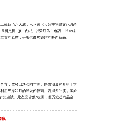
綿工藝藝術之大成，已入選《人類非物質文化遺產
，裡料是麂（ji）皮絨。以紫紅為主色調，以金絲
容華貴的氣度，是現代商務饋贈的時尚新品。
細合宜，散發出淡淡的竹香。將西湖最經典的十大
的利用三潭印月的潭裝飾筷頭。西湖天竺筷，產於
留”的虔誠。此產品曾獲“杭州市優秀旅遊商品金
滑鼠