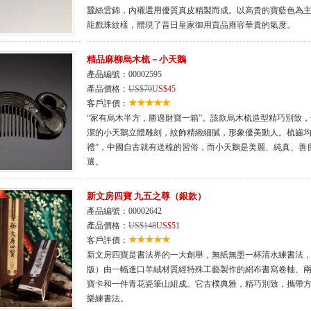
蠶絲雲錦，內襯選用優質真皮精製而成。以高貴的寶藍色為
龍戲珠紋樣，體現了昔日皇家御用貢品雍容華貴的氣度。
精品麻柳烏木梳－小天鵝
產品編號：00002595
產品價格：
US$70
US$45
客戶評價：
“家有烏木半方，勝過財寶一箱”。該款烏木梳造型精巧別致
潔的小天鵝立體雕刻，紋飾精緻細膩，形象優美動人。梳齒均
禮”，中國自古就有送梳的習俗，而小天鵝是美麗、純真、善
選。
新文房四寶 九五之尊（銀款）
產品編號：00002642
產品價格：
US$148
US$51
客戶評價：
新文房四寶是書法界的一大創舉，無紙無墨一杯清水練書法
版）由一幅進口羊絨材質經特殊工藝製作的絹布書寫卷軸、
寶卡和一件青花瓷筆山組成。它古樸典雅，精巧別致，攜帶
樂練書法。