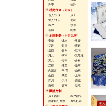
·升學
·晉升
禮尚往來
（對象）
·老人/父母
·孩子
·愛人/情侶
·朋友
·客戶
·領導
·老師
·同學
地區劃分
（拼音為序）
·安徽
·北京
·重慶
·福建
·甘肅
·廣東
·廣西
·貴州
·海南
·河北
·河南
·黑龍江
·湖北
·湖南
·吉林
·江蘇
·江西
·遼寧
·內蒙古
·寧/青
·山東
·山西
·陝西
·上海
·四川
·天津
·西藏
·新疆
·雲南
·浙江
團購定制
·員工福利
·客戶禮品
·商家積分兌換
·廣告促銷