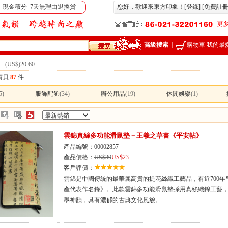
 現金積分 7天無理由退換貨
您好，歡迎來東方印象！[
登錄
] [
免費註
高級搜索
|
購物車
我的最
(US$)20-60
寶貝
87
件
5)
服飾配飾
(34)
辦公用品
(19)
休閒娛樂
(1)
：
雲錦真絲多功能滑鼠墊－王羲之草書《平安帖》
產品編號：00002857
產品價格：
US$30
US$23
客戶評價：
雲錦是中國傳統的最華麗高貴的提花絲織工藝品，有近700年
產代表作名錄》。此款雲錦多功能滑鼠墊採用真絲織錦工藝
墨神韻，具有濃郁的古典文化風貌。