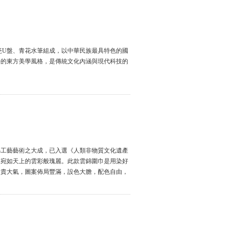
花瓷U盤、青花水筆組成，以中華民族最具特色的國
靜的東方美學風格，是傳統文化內涵與現代科技的
綿工藝藝術之大成，已入選《人類非物質文化遺產
，宛如天上的雲彩般瑰麗。此款雲錦圍巾是用染好
高貴大氣，圖案佈局豐滿，設色大膽，配色自由，