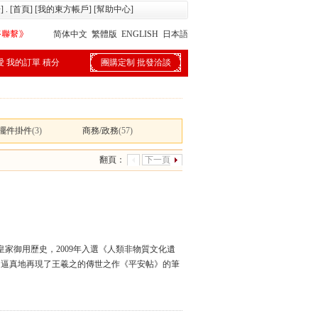
冊
] . [
首頁
] [
我的東方帳戶
] [
幫助中心
]
简体中文
繁體版
ENGLISH
日本語
愛
我的訂單
積分
團購定制
批發洽談
擺件掛件
(3)
商務/政務
(57)
翻頁：
下一頁
皇家御用歷史，2009年入選《人類非物質文化遺
，逼真地再現了王羲之的傳世之作《平安帖》的筆