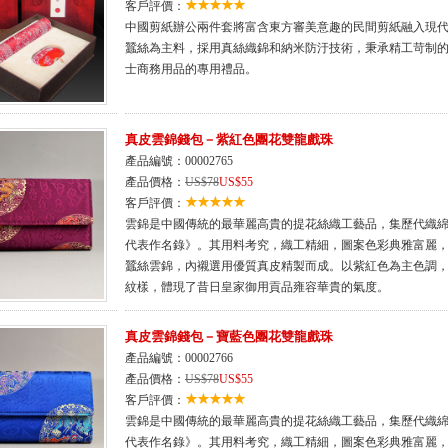
客戶評價：
中國剪紙辦公兩件套將富含東方審美意趣的民間剪紙融入現
蠶絲為主料，採用真絲織錦和納米防汙技術，秉承精工苛制
士商務用品的專用禮品。
真皮雲錦錢包－紫紅色團花雙龍戲珠
產品編號：00002765
產品價格：
US$78
US$55
客戶評價：
雲錦是中國傳統的最華麗高貴的提花絲織工藝品，集歷代織
代表作名錄》。其用料考究，織工精細，圖案色彩典雅富麗，
蠶絲雲錦，內襯選用優質真皮精製而成。以紫紅色為主色調
紋樣，體現了昔日皇家御用貢品雍容華貴的氣度。
真皮雲錦錢包－寶藍色團花雙龍戲珠
產品編號：00002766
產品價格：
US$78
US$55
客戶評價：
雲錦是中國傳統的最華麗高貴的提花絲織工藝品，集歷代織
代表作名錄》。其用料考究，織工精細，圖案色彩典雅富麗，