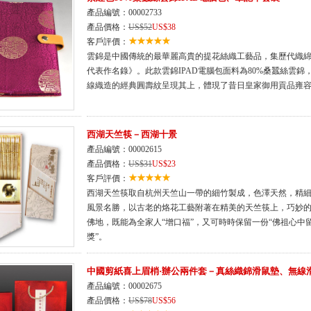
產品編號：00002733
產品價格：
US$52
US$38
客戶評價：
雲錦是中國傳統的最華麗高貴的提花絲織工藝品，集歷代織
代表作名錄》。此款雲錦IPAD電腦包面料為80%桑蠶絲雲錦
線織造的經典圓壽紋呈現其上，體現了昔日皇家御用貢品雍
西湖天竺筷－西湖十景
產品編號：00002615
產品價格：
US$31
US$23
客戶評價：
西湖天竺筷取自杭州天竺山一帶的細竹製成，色澤天然，精
風景名勝，以古老的烙花工藝附著在精美的天竺筷上，巧妙
佛地，既能為全家人“增口福”，又可時時保留一份“佛祖心中
獎”。
中國剪紙喜上眉梢·辦公兩件套－真絲織錦滑鼠墊、無線
產品編號：00002675
產品價格：
US$78
US$56