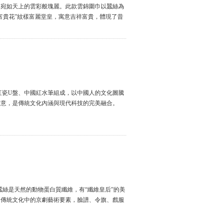
，宛如天上的雲彩般瑰麗。此款雲錦圍巾以蠶絲為
富貴花”紋樣富麗堂皇，寓意吉祥富貴，體現了昔
量紅瓷U盤、中國紅水筆組成，以中國人的文化圖騰
寓意，是傳統文化內涵與現代科技的完美融合。
蠶絲是天然的動物蛋白質纖維，有“纖維皇后”的美
國傳統文化中的京劇藝術要素，臉譜、令旗、戲服