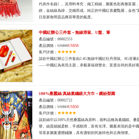
代表作名錄》。其用料考究，織工精細，圖案色彩典雅富麗
經，金絲線為緯，交織而成。純正的中國紅喜慶豔麗，金色“
日皇家御用貢品雍容華貴的氣度。
中國紅辦公三件套－無線滑鼠、U盤、筆
產品編號：00002553
產品價格：
US$80
US$58
客戶評價：
該款中國紅辦公三件套由2.4G無線中國紅牡丹滑鼠、8G容
——中國紅為表現主題，承載著福祿雙全、富貴吉祥的美好
100%桑蠶絲/真絲素縐緞大方巾－繽紛梨園
產品編號：00002722
產品價格：
US$83
US$50
客戶評價：
該款絲巾以100%天然桑蠶絲為原料，面料品種為素縐緞。桑
譽。絲質細膩柔軟，手感順滑，富有光澤。圖案表現的是中
等眾多圖案通體鋪陳，具有濃郁的民族特色和古典情懷。