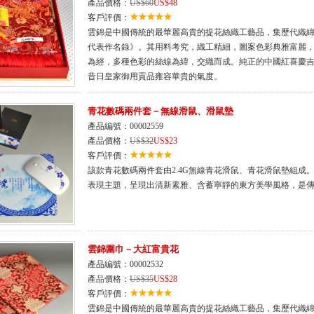
產品價格：
US$60
US$48
客戶評價：
雲錦是中國傳統的最華麗高貴的提花絲織工藝品，集歷代織
代表作名錄》。其用料考究，織工精細，圖案色彩典雅富麗
為經，多種色彩的絲線為緯，交織而成。純正的中國紅喜慶
昔日皇家御用貢品雍容華貴的氣度。
青花數碼兩件套－無線滑鼠、滑鼠墊
產品編號：00002559
產品價格：
US$32
US$23
客戶評價：
該款青花數碼兩件套由2.4G無線青花滑鼠、青花滑鼠墊組成
表現主題，呈現出清新素雅、含蓄寧靜的東方美學風格，是
雲錦圍巾－大紅富貴花
產品編號：00002532
產品價格：
US$35
US$28
客戶評價：
雲錦是中國傳統的最華麗高貴的提花絲織工藝品，集歷代織