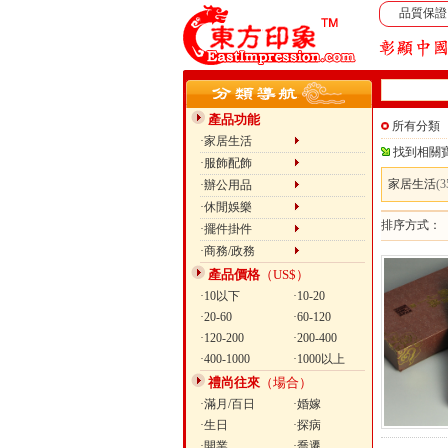
品質保證
產品功能
所有分類
·家居生活
找到相關
·服飾配飾
家居生活
(3
·辦公用品
·休閒娛樂
排序方式
·擺件掛件
·商務/政務
產品價格
（US$）
·10以下
·10-20
·20-60
·60-120
·120-200
·200-400
·400-1000
·1000以上
禮尚往來
（場合）
·滿月/百日
·婚嫁
·生日
·探病
·開業
·喬遷