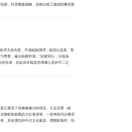
主色調，祥雲圖案鋪陳，並飾以精工織就的團花雙
，色澤天然烏黑，手感細膩潤澤，梳背以高貴、聖
勻齊整，齒尖鈍圓舒適。“結髮同心，以梳為
良的化身，此款烏木梳是您傳遞心意的不二之
，真正實現了快樂練書法的理念。九五至尊（銀
兩支雕銀龍銀鳳的大紅毫湖筆、一套精裝同步書寫
方便，具有濃烈的中式文化氣息。禮贈新風尚，快