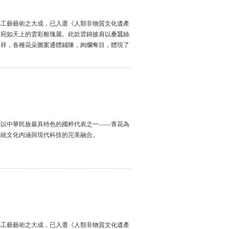
綿工藝藝術之大成，已入選《人類非物質文化遺產
，宛如天上的雲彩般瑰麗。此款雲錦披肩以桑蠶絲
吉祥，各種花朵圖案通體鋪陳，絢爛奪目，體現了
。以中華民族最具特色的國粹代表之一——青花為
傳統文化內涵與現代科技的完美融合。
綿工藝藝術之大成，已入選《人類非物質文化遺產