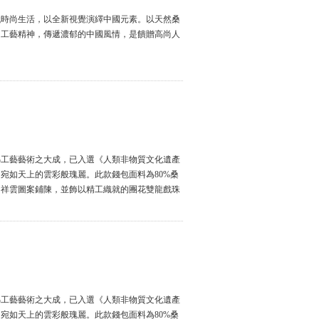
代時尚生活，以全新視覺演繹中國元素。以天然桑
的工藝精神，傳遞濃郁的中國風情，是饋贈高尚人
綿工藝藝術之大成，已入選《人類非物質文化遺產
宛如天上的雲彩般瑰麗。此款錢包面料為80%桑
，祥雲圖案鋪陳，並飾以精工織就的團花雙龍戲珠
綿工藝藝術之大成，已入選《人類非物質文化遺產
宛如天上的雲彩般瑰麗。此款錢包面料為80%桑