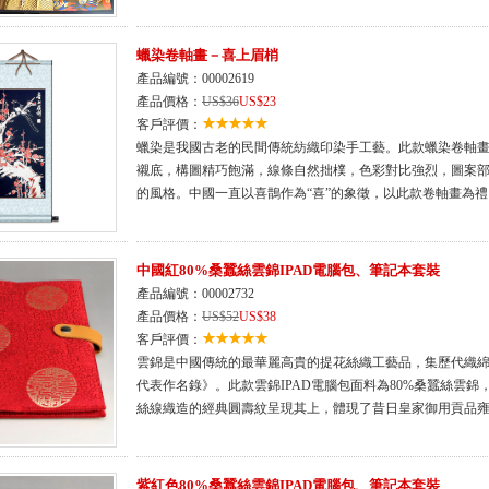
蠟染卷軸畫－喜上眉梢
產品編號：00002619
產品價格：
US$36
US$23
客戶評價：
蠟染是我國古老的民間傳統紡織印染手工藝。此款蠟染卷軸畫
襯底，構圖精巧飽滿，線條自然拙樸，色彩對比強烈，圖案部
的風格。中國一直以喜鵲作為“喜”的象徵，以此款卷軸畫為
中國紅80%桑蠶絲雲錦IPAD電腦包、筆記本套裝
產品編號：00002732
產品價格：
US$52
US$38
客戶評價：
雲錦是中國傳統的最華麗高貴的提花絲織工藝品，集歷代織
代表作名錄》。此款雲錦IPAD電腦包面料為80%桑蠶絲雲錦
絲線織造的經典圓壽紋呈現其上，體現了昔日皇家御用貢品
紫紅色80%桑蠶絲雲錦IPAD電腦包、筆記本套裝