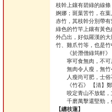
枝幹上鑲有碧綠的線條
婀娜；斑葉苦竹，在葉
赤竹，其枝幹分別帶有
綠色的竹竿上鑲有黃色
外凸出，好似羅漢的大
竹、雞爪竹等，也是竹
《於潛僧綠筠軒》
寧可食無肉，不可
無肉令人瘦，無竹
人瘦尚可肥，士俗
《竹石》 【清】
咬定青山不放鬆，
千磨萬擊還堅勁，任
【纏枝蓮】