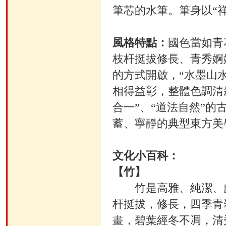
筆芯的水筆。筆身以“祥
風格特點：
國色當如青
枝杆挺拔修長、青秀婀
的方式開啟，“水墨山水
相得益彰，整體色調清
合一”、“道法自然”
蓄、寧靜的典型東方美
文化小百科：
【竹】
竹是高雅、純潔、虛
杆挺拔，修長，四季青
畫，碧葉經冬不凋，清