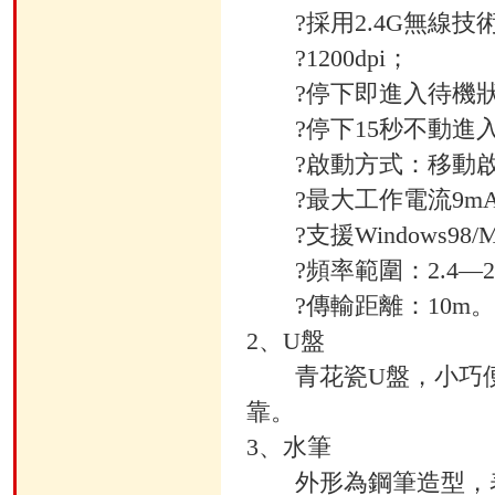
?採用2.4G無線技
?1200dpi；
?停下即進入待機狀態
?停下15秒不動進入休
?啟動方式：移動啟
?最大工作電流9mA，
?支援Windows98/ME
?頻率範圍：2.4—2.
?傳輸距離：10m。
2、U盤
青花瓷U盤，小巧便
靠。
3、水筆
外形為鋼筆造型，表