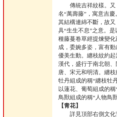
傳統吉祥紋樣。又
名“萬壽藤”，寓意吉慶
其結構連綿不斷，故又
具“生生不息”之意。是
種藤蔓卷草經提煉變化
成，委婉多姿，富有動
優美生動。纏枝紋約起
漢代，盛行于南北朝、
唐、宋元和明清。纏枝
牡丹組成的稱“纏枝牡丹
以蓮花、葡萄組成的稱“
鳥獸組成的稱“人物鳥
【青花】
詳見頂部右側文化