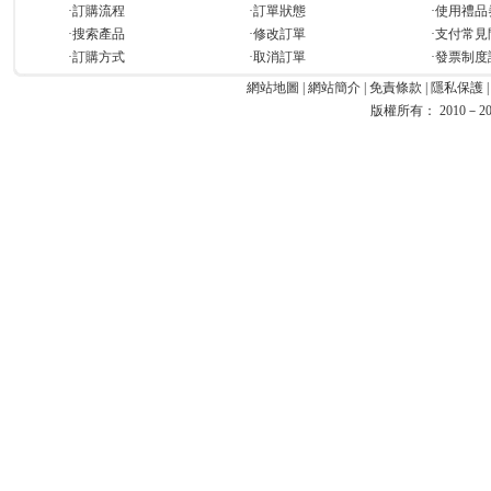
·訂購流程
·訂單狀態
·使用禮品
·搜索產品
·修改訂單
·支付常見
·訂購方式
·取消訂單
·發票制度
網站地圖
|
網站簡介
|
免責條款
|
隱私保護
版權所有： 2010－2026 Ea