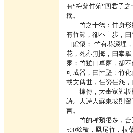
有“梅蘭竹菊”四君子之
稱。
竹之十德：竹身形挺
有竹節，卻不止步，曰
曰虛懷； 竹有花深埋
花，死亦無悔，曰奉獻
爾；竹雖曰卓爾，卻不
可成器，曰性堅；竹化
載文傳世，任勞任怨，
據傳，大畫家鄭板橋
詩。大詩人蘇東坡則留
言。
竹的種類很多，合計
500餘種，鳳尾竹，