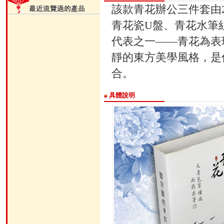
該款青花辦公三件套由2
青花瓷U盤、青花水筆
代表之一——青花為表
靜的東方美學風格，是
合。
具體說明