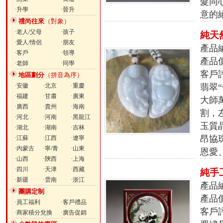
髮同
·升學
·晉升
意的
禮尚往來
（對象）
·老人/父母
·孩子
純天
·愛人/情侶
·朋友
產品編
·客戶
·領導
產品
·老師
·同學
客戶
地區劃分
（拼音為序）
·安徽
·北京
·重慶
翡翠
·福建
·甘肅
·廣東
大師
·廣西
·貴州
·海南
割，
·河北
·河南
·黑龍江
玉質
·湖北
·湖南
·吉林
昂協
·江蘇
·江西
·遼寧
·內蒙古
·寧/青
·山東
恩愛
·山西
·陝西
·上海
·四川
·天津
·西藏
純手
·新疆
·雲南
·浙江
產品編
團購定制
產品
·員工福利
·客戶禮品
客戶
·商家積分兌換
·廣告促銷