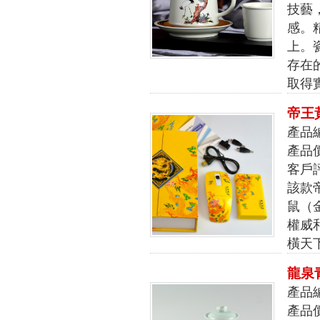
技藝
感。
上。
存在
取得
帝王
產品編
產品
客戶
該款
鼠（
權威
橫天
龍泉
產品編
產品