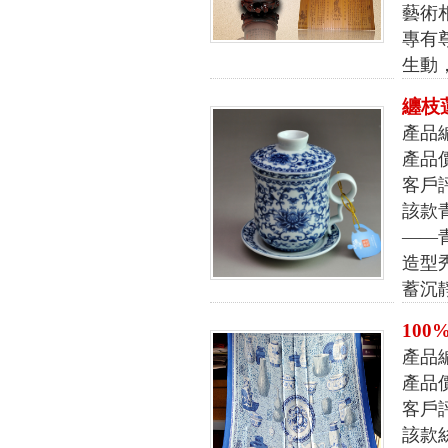
藝術
專有
生動
纏枝
產品編
產品
客戶
該款
——
造型
蓄沉
10
產品編
產品
客戶
該款