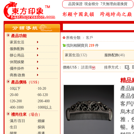
品質保證 現金積分 7天無理由退換貨
產品功能
所有分類
客戶
·家居生活
找到相關寶貝
219
件
·服飾配飾
家居生活
(132)
服飾配飾
(46)
·辦公用品
·休閒娛樂
價格US$：
請選擇
排序方式：
·擺件掛件
·商務/政務
精品
產品價格
（US$）
產品編
·10以下
·10-20
·20-60
·60-120
產品
·120-200
·200-400
客戶
·400-1000
·1000以上
烏木
禮尚往來
（場合）
雅，
·滿月/百日
·婚嫁
暢。
·生日
·探病
·開業
·喬遷