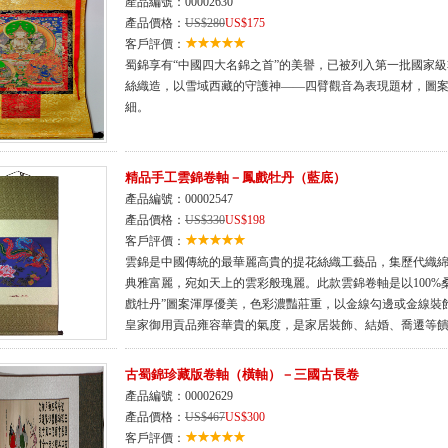
產品編號：00002630
產品價格：
US$280
US$175
客戶評價：
蜀錦享有“中國四大名錦之首”的美譽，已被列入第一批國家
絲織造，以雪域西藏的守護神——四臂觀音為表現題材，圖
細。
精品手工雲錦卷軸－鳳戲牡丹（藍底）
產品編號：00002547
產品價格：
US$330
US$198
客戶評價：
雲錦是中國傳統的最華麗高貴的提花絲織工藝品，集歷代織
典雅富麗，宛如天上的雲彩般瑰麗。此款雲錦卷軸是以100%
戲牡丹”圖案渾厚優美，色彩濃豔莊重，以金線勾邊或金線裝
皇家御用貢品雍容華貴的氣度，是家居裝飾、結婚、喬遷等
古蜀錦珍藏版卷軸（橫軸）－三國古長卷
產品編號：00002629
產品價格：
US$467
US$300
客戶評價：