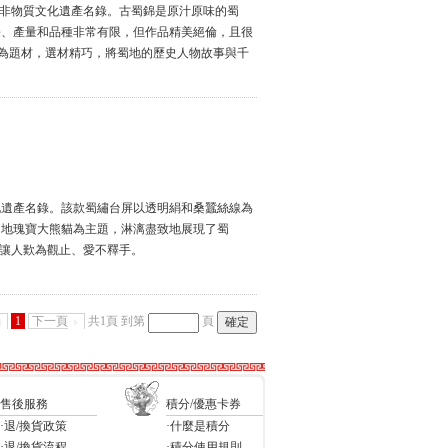
級非物質文化遺產名錄。古蜀錦是原汁原味的蜀
長、產量和品種非常有限，但作品精美絕倫，且很
”為題材，選材精巧，將蜀地的歷史人物故事與千
化遺產名錄。該款蜀繡台屏以透明絹和桑蠶絲線為
蜀地瑰寶大熊貓為主題，淋漓盡致地展現了蜀
，讓人歎為觀止、愛不釋手。
1
下一頁
共1頁
到第
頁
售後服務
積分/優惠卡券
·退/換貨政策
·什麼是積分
·退/換貨流程
·積分使用規則