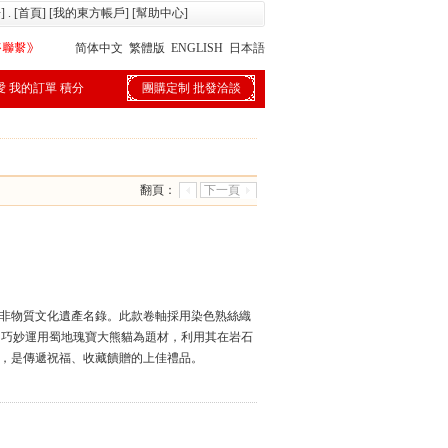
冊
] . [
首頁
] [
我的東方帳戶
] [
幫助中心
]
简体中文
繁體版
ENGLISH
日本語
愛
我的訂單
積分
團購定制
批發洽談
翻頁：
下一頁
級非物質文化遺產名錄。此款卷軸採用染色熟絲織
。巧妙運用蜀地瑰寶大熊貓為題材，利用其在岩石
案，是傳遞祝福、收藏饋贈的上佳禮品。