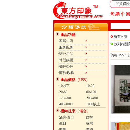
品質保證
產品功能
所有分類
·家居生活
找到相關
·服飾配飾
·辦公用品
價格US$：
·休閒娛樂
·擺件掛件
·商務/政務
產品價格
（US$）
·10以下
·10-20
·20-60
·60-120
·120-200
·200-400
·400-1000
·1000以上
禮尚往來
（場合）
·滿月/百日
·婚嫁
·生日
·探病
·開業
·喬遷