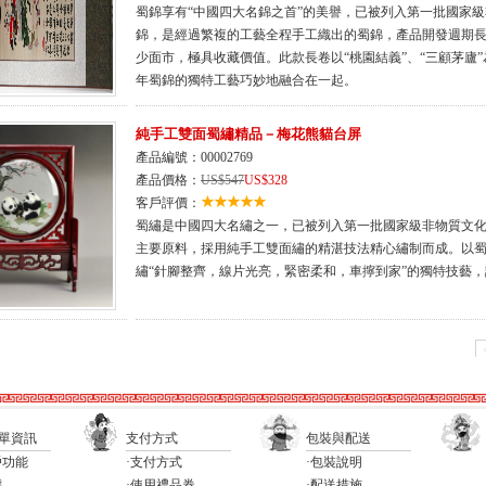
蜀錦享有“中國四大名錦之首”的美譽，已被列入第一批國家
錦，是經過繁複的工藝全程手工織出的蜀錦，產品開發週期
少面市，極具收藏價值。此款長卷以“桃園結義”、“三顧茅廬
年蜀錦的獨特工藝巧妙地融合在一起。
純手工雙面蜀繡精品－梅花熊貓台屏
產品編號：00002769
產品價格：
US$547
US$328
客戶評價：
蜀繡是中國四大名繡之一，已被列入第一批國家級非物質文
主要原料，採用純手工雙面繡的精湛技法精心繡制而成。以
繡“針腳整齊，線片光亮，緊密柔和，車擰到家”的獨特技藝
單資訊
支付方式
包裝與配送
戶功能
·支付方式
·包裝說明
態
·使用禮品券
·配送措施