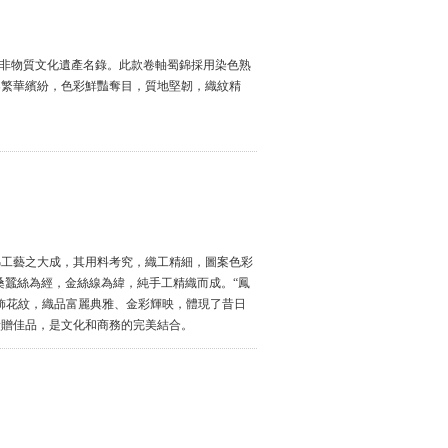
級非物質文化遺產名錄。此款卷軸蜀錦採用染色熟
案繁華繽紛，色彩鮮豔奪目，質地堅韌，織紋精
綿工藝之大成，其用料考究，織工精細，圖案色彩
桑蠶絲為經，金絲線為緯，純手工精織而成。“鳳
飾花紋，織品富麗典雅、金彩輝映，體現了昔日
饋贈佳品，是文化和商務的完美結合。