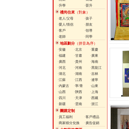
·升學
·晉升
禮尚往來
（對象）
·老人/父母
·孩子
·愛人/情侶
·朋友
·客戶
·領導
·老師
·同學
地區劃分
（拼音為序）
·安徽
·北京
·重慶
·福建
·甘肅
·廣東
·廣西
·貴州
·海南
·河北
·河南
·黑龍江
·湖北
·湖南
·吉林
·江蘇
·江西
·遼寧
·內蒙古
·寧/青
·山東
·山西
·陝西
·上海
·四川
·天津
·西藏
·新疆
·雲南
·浙江
團購定制
·員工福利
·客戶禮品
·商家積分兌換
·廣告促銷