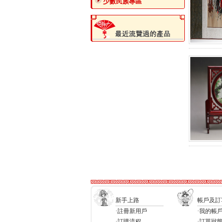
少數民族專區
新手上路
帳戶及訂
·註冊新用戶
·我的帳
·訂購流程
·訂單狀