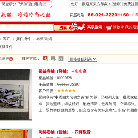
 現金積分 7天無理由退換貨
您好，歡迎來東方印象！[
登錄
] [
免費註
高級搜索
|
購物車
我的最
客戶
擺件掛件
布藝/刺繡
寶貝
5
件
請選擇
排序方式：
蜀錦卷軸（豎軸）－步步高
產品編號：00002628
產品價格：
US$155
US$97
客戶評價：
蜀錦享有“中國四大名錦之首”的美譽，已被列入第一批國家
造，質地堅韌，織紋精細，配色清新，色塊飽滿，立體感強
上、翠竹旁嬉戲的造型，組合成含有美好寓意“步步高”的圖
蜀錦卷軸（豎軸）－四臂觀音