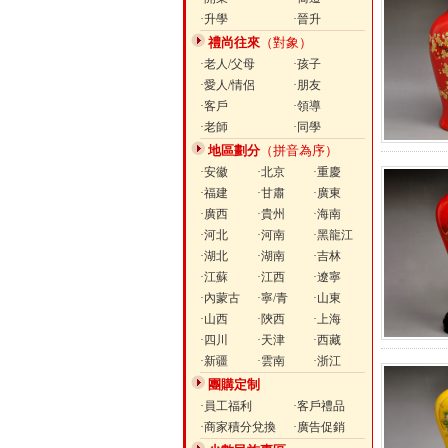
·升學
·晉升
禮尚往來
（對象）
·老人/父母
·孩子
·愛人/情侶
·朋友
·客戶
·領導
·老師
·同學
地區劃分
（拼音為序）
·安徽
·北京
·重慶
·福建
·甘肅
·廣東
·廣西
·貴州
·海南
·河北
·河南
·黑龍江
·湖北
·湖南
·吉林
·江蘇
·江西
·遼寧
·內蒙古
·寧/青
·山東
·山西
·陝西
·上海
·四川
·天津
·西藏
·新疆
·雲南
·浙江
團購定制
·員工福利
·客戶禮品
·商家積分兌換
·廣告促銷