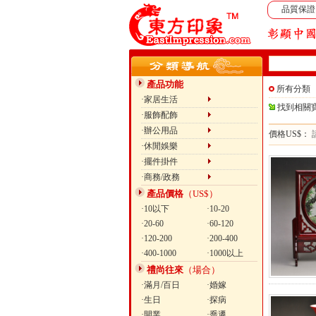
品質保證
產品功能
所有分類
·家居生活
找到相關
·服飾配飾
·辦公用品
價格US$：
·休閒娛樂
·擺件掛件
·商務/政務
產品價格
（US$）
·10以下
·10-20
·20-60
·60-120
·120-200
·200-400
·400-1000
·1000以上
禮尚往來
（場合）
·滿月/百日
·婚嫁
·生日
·探病
·開業
·喬遷