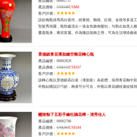
產品編號：00002737
產品價格：
US$146
US$88
客戶評價：
該款梅瓶採用高白瓷坯，經素燒、釉燒、紅燒、金燒等多道
型挺秀俏麗，瓶頸處流出一道金色旗袍盤扣，勾勒出如美人
覆蓋瓶身，雍容富麗。作為陳設裝飾之用，可為生活增添藝
景德鎮青花薄胎鏤空雕花轉心瓶
產品編號：00002828
產品價格：
US$153
US$107
客戶評價：
該轉心瓶以景德鎮高白瓷（薄胎瓷）為瓷體，採用青花釉中彩與
外瓶結構設計巧妙，兩者可分可合，外瓶以青花纏枝蓮紋樣
醴陵釉下五彩手繪杜鵑花樽－清秀佳人
產品編號：00002786
產品價格：
US$263
US$184
客戶評價：