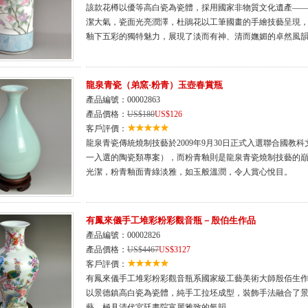
該款花樽以優等高白瓷為瓷體，採用國家非物質文化遺產—
潔大氣，瓷面光亮潤澤，杜鵑花以工筆國畫的手繪技藝呈現
釉下五彩的獨特魅力，展現了淡而有神、清而嫵媚的卓然風
龍泉青瓷（弟窯·粉青）玉壺春賞瓶
產品編號：00002863
產品價格：
US$180
US$126
客戶評價：
龍泉青瓷傳統燒制技藝於2009年9月30日正式入選聯合國
一入選的陶瓷類專案），而粉青釉則是龍泉青瓷燒制技藝的
光潔，粉青釉面青綠淡雅，如玉般溫潤，令人賞心悅目。
有鳳來儀手工堆彩粉彩觀音瓶－殷伯生作品
產品編號：00002826
產品價格：
US$4467
US$3127
客戶評價：
有鳳來儀手工堆彩粉彩觀音瓶系國家級工藝美術大師殷佰生
以景德鎮高白瓷為瓷體，純手工拉坯成型，裝飾手法融合了
藝，極具清代宮廷畫院富麗雅致的氣韻。