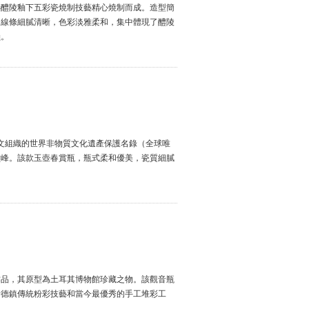
—醴陵釉下五彩瓷燒制技藝精心燒制而成。造型簡
，線條細膩清晰，色彩淡雅柔和，集中體現了醴陵
韻。
教科文組織的世界非物質文化遺產保護名錄（全球唯
巔峰。該款玉壺春賞瓶，瓶式柔和優美，瓷質細膩
作品，其原型為土耳其博物館珍藏之物。該觀音瓶
景德鎮傳統粉彩技藝和當今最優秀的手工堆彩工