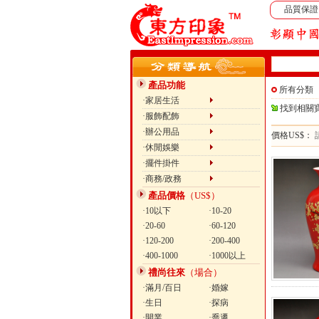
品質保證
產品功能
所有分類
·家居生活
找到相關
·服飾配飾
·辦公用品
價格US$：
·休閒娛樂
·擺件掛件
·商務/政務
產品價格
（US$）
·10以下
·10-20
·20-60
·60-120
·120-200
·200-400
·400-1000
·1000以上
禮尚往來
（場合）
·滿月/百日
·婚嫁
·生日
·探病
·開業
·喬遷