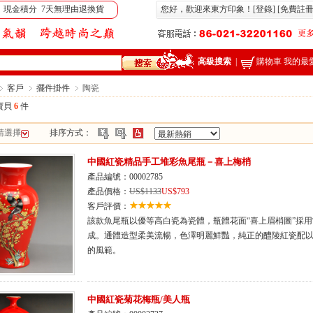
 現金積分 7天無理由退換貨
您好，歡迎來東方印象！[
登錄
] [
免費註
高級搜索
|
購物車
我的最
客戶
擺件掛件
陶瓷
寶貝
6
件
請選擇
排序方式：
中國紅瓷精品手工堆彩魚尾瓶－喜上梅梢
產品編號：00002785
產品價格：
US$1133
US$793
客戶評價：
該款魚尾瓶以優等高白瓷為瓷體，瓶體花面“喜上眉梢圖”採
成。通體造型柔美流暢，色澤明麗鮮豔，純正的醴陵紅瓷配以
的風範。
中國紅瓷菊花梅瓶/美人瓶