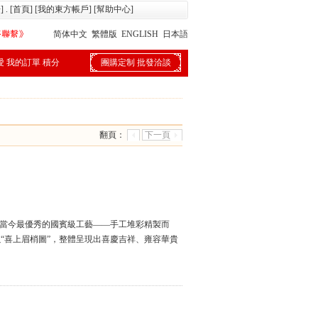
冊
] . [
首頁
] [
我的東方帳戶
] [
幫助中心
]
简体中文
繁體版
ENGLISH
日本語
愛
我的訂單
積分
團購定制
批發洽談
翻頁：
下一頁
用當今最優秀的國賓級工藝——手工堆彩精製而
“喜上眉梢圖”，整體呈現出喜慶吉祥、雍容華貴