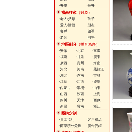
·升學
·晉升
禮尚往來
（對象）
·老人/父母
·孩子
·愛人/情侶
·朋友
·客戶
·領導
·老師
·同學
地區劃分
（拼音為序）
·安徽
·北京
·重慶
·福建
·甘肅
·廣東
·廣西
·貴州
·海南
·河北
·河南
·黑龍江
·湖北
·湖南
·吉林
·江蘇
·江西
·遼寧
·內蒙古
·寧/青
·山東
·山西
·陝西
·上海
·四川
·天津
·西藏
·新疆
·雲南
·浙江
團購定制
·員工福利
·客戶禮品
·商家積分兌換
·廣告促銷