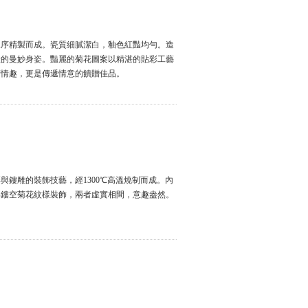
工序精製而成。瓷質細膩潔白，釉色紅豔均勻。造
般的曼妙身姿。豔麗的菊花圖案以精湛的貼彩工藝
術情趣，更是傳遞情意的饋贈佳品。
鏤雕的裝飾技藝，經1300℃高溫燒制而成。內
與鏤空菊花紋樣裝飾，兩者虛實相間，意趣盎然。