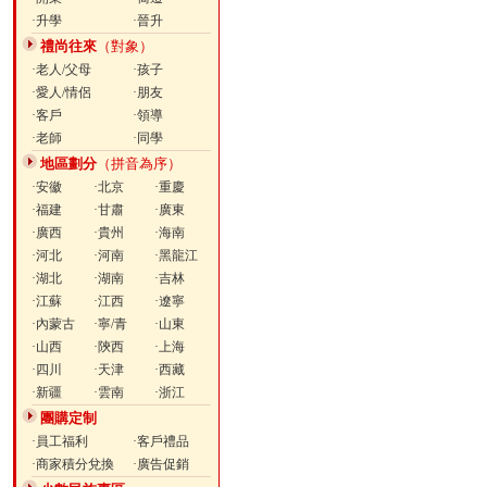
·升學
·晉升
禮尚往來
（對象）
·老人/父母
·孩子
·愛人/情侶
·朋友
·客戶
·領導
·老師
·同學
地區劃分
（拼音為序）
·安徽
·北京
·重慶
·福建
·甘肅
·廣東
·廣西
·貴州
·海南
·河北
·河南
·黑龍江
·湖北
·湖南
·吉林
·江蘇
·江西
·遼寧
·內蒙古
·寧/青
·山東
·山西
·陝西
·上海
·四川
·天津
·西藏
·新疆
·雲南
·浙江
團購定制
·員工福利
·客戶禮品
·商家積分兌換
·廣告促銷