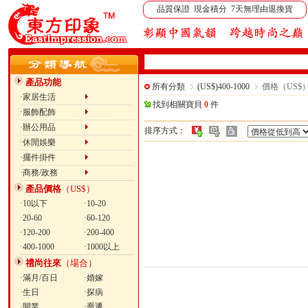
品質保證 現金積分 7天無理由退換貨
產品功能
所有分類
(US$)400-1000
價格（US$）:
·家居生活
找到相關寶貝
0
件
·服飾配飾
·辦公用品
排序方式：
·休閒娛樂
·擺件掛件
·商務/政務
產品價格
（US$）
·10以下
·10-20
·20-60
·60-120
·120-200
·200-400
·400-1000
·1000以上
禮尚往來
（場合）
·滿月/百日
·婚嫁
·生日
·探病
·開業
·喬遷