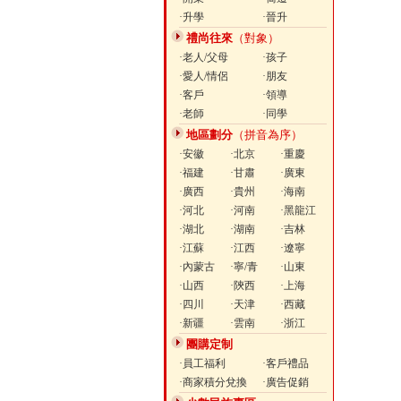
·升學
·晉升
禮尚往來
（對象）
·老人/父母
·孩子
·愛人/情侶
·朋友
·客戶
·領導
·老師
·同學
地區劃分
（拼音為序）
·安徽
·北京
·重慶
·福建
·甘肅
·廣東
·廣西
·貴州
·海南
·河北
·河南
·黑龍江
·湖北
·湖南
·吉林
·江蘇
·江西
·遼寧
·內蒙古
·寧/青
·山東
·山西
·陝西
·上海
·四川
·天津
·西藏
·新疆
·雲南
·浙江
團購定制
·員工福利
·客戶禮品
·商家積分兌換
·廣告促銷