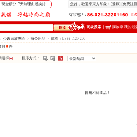
 現金積分 7天無理由退換貨
您好，歡迎來東方印象！[
登錄
] [
免費註
高級搜索
|
購物車
我的最
少數民族專區
辦公用品
價格（US$）:120-200
寶貝
0
件
請選擇
排序方式：
暫無相關產品！