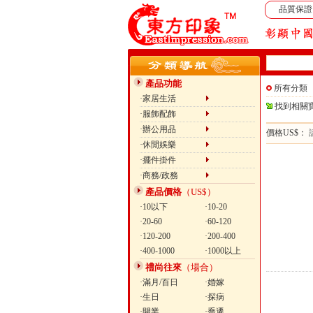
品質保證
產品功能
所有分類
·家居生活
找到相關
·服飾配飾
·辦公用品
價格US$：
·休閒娛樂
·擺件掛件
·商務/政務
產品價格
（US$）
·10以下
·10-20
·20-60
·60-120
·120-200
·200-400
·400-1000
·1000以上
禮尚往來
（場合）
·滿月/百日
·婚嫁
·生日
·探病
·開業
·喬遷