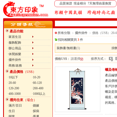
品質保證 現金積分 7天無理由退換貨
產品功能
所有分類
擺件掛件
價格（US$）:20-6
·家居生活
找到相關寶貝
3
件
·服飾配飾
裝飾畫/無框畫
(1)
掛飾
·辦公用品
·休閒娛樂
價格US$：
請選擇
排序方式：
·擺件掛件
·商務/政務
蠟染卷
產品價格
（US$）
產品編號：
·10以下
·10-20
產品價
·20-60
·60-120
客戶評
·120-200
·200-400
蠟染是
·400-1000
·1000以上
襯底，
禮尚往來
（場合）
的風格
·滿月/百日
·婚嫁
·生日
·探病
·開業
·喬遷