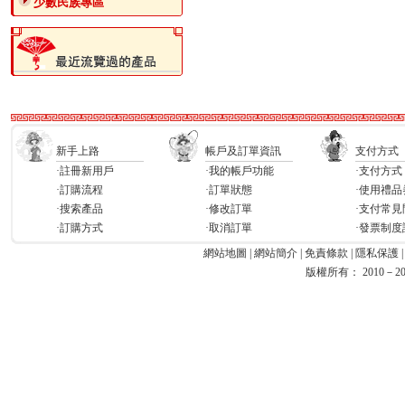
少數民族專區
新手上路
帳戶及訂單資訊
支付方式
·註冊新用戶
·我的帳戶功能
·支付方式
·訂購流程
·訂單狀態
·使用禮品
·搜索產品
·修改訂單
·支付常見
·訂購方式
·取消訂單
·發票制度
網站地圖
|
網站簡介
|
免責條款
|
隱私保護
版權所有： 2010－2026 Ea