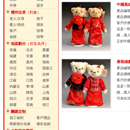
中國風
·升學
·晉升
產品編號：
禮尚往來
（對象）
產品價
·老人/父母
·孩子
客戶評
·愛人/情侶
·朋友
這是一
·客戶
·領導
緻，讓
·老師
·同學
正的中
地區劃分
（拼音為序）
·安徽
·北京
·重慶
·福建
·甘肅
·廣東
唐裝婚
·廣西
·貴州
·海南
產品編號：
·河北
·河南
·黑龍江
產品價
·湖北
·湖南
·吉林
客戶評
·江蘇
·江西
·遼寧
這是一
·內蒙古
·寧/青
·山東
緻，讓
·山西
·陝西
·上海
可為生
·四川
·天津
·西藏
·新疆
·雲南
·浙江
團購定制
·員工福利
·客戶禮品
·商家積分兌換
·廣告促銷