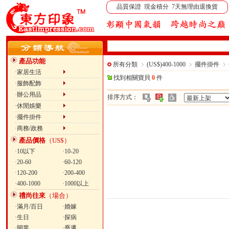
品質保證 現金積分 7天無理由退換貨
產品功能
所有分類
(US$)400-1000
擺件掛件
·家居生活
找到相關寶貝
0
件
·服飾配飾
·辦公用品
排序方式：
·休閒娛樂
·擺件掛件
·商務/政務
產品價格
（US$）
·10以下
·10-20
·20-60
·60-120
·120-200
·200-400
·400-1000
·1000以上
禮尚往來
（場合）
·滿月/百日
·婚嫁
·生日
·探病
·開業
·喬遷