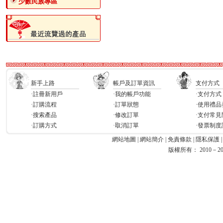
少數民族專區
新手上路
帳戶及訂單資訊
支付方式
·註冊新用戶
·我的帳戶功能
·支付方式
·訂購流程
·訂單狀態
·使用禮品
·搜索產品
·修改訂單
·支付常見
·訂購方式
·取消訂單
·發票制度
網站地圖
|
網站簡介
|
免責條款
|
隱私保護
版權所有： 2010－2026 Ea