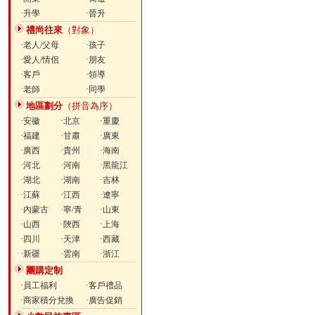
·升學
·晉升
禮尚往來
（對象）
·老人/父母
·孩子
·愛人/情侶
·朋友
·客戶
·領導
·老師
·同學
地區劃分
（拼音為序）
·安徽
·北京
·重慶
·福建
·甘肅
·廣東
·廣西
·貴州
·海南
·河北
·河南
·黑龍江
·湖北
·湖南
·吉林
·江蘇
·江西
·遼寧
·內蒙古
·寧/青
·山東
·山西
·陝西
·上海
·四川
·天津
·西藏
·新疆
·雲南
·浙江
團購定制
·員工福利
·客戶禮品
·商家積分兌換
·廣告促銷