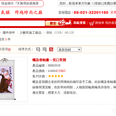
 現金積分 7天無理由退換貨
您好，歡迎來東方印象！[
登錄
] [
免費註
高級搜索
|
購物車
我的最
擺件掛件
少數民族工藝品
價格（US$）:60-120
寶貝
1
件
請選擇
排序方式：
蠟染卷軸畫－笑口常開
產品編號：00002618
產品價格：
US$93
US$65
客戶評價：
蠟染是我國古老的民間傳統紡織印染手工藝。此款蠟染卷軸
線條簡潔流暢，色彩單純明朗，人物面部輪廓極具誇張性，神
層次豐富，樸實大方、清新悅目。