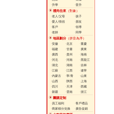
·升學
·晉升
禮尚往來
（對象）
·老人/父母
·孩子
·愛人/情侶
·朋友
·客戶
·領導
·老師
·同學
地區劃分
（拼音為序）
·安徽
·北京
·重慶
·福建
·甘肅
·廣東
·廣西
·貴州
·海南
·河北
·河南
·黑龍江
·湖北
·湖南
·吉林
·江蘇
·江西
·遼寧
·內蒙古
·寧/青
·山東
·山西
·陝西
·上海
·四川
·天津
·西藏
·新疆
·雲南
·浙江
團購定制
·員工福利
·客戶禮品
·商家積分兌換
·廣告促銷