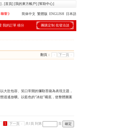
冊
] . [
首頁
] [
我的東方帳戶
] [
幫助中心
]
简体中文
繁體版
ENGLISH
日本語
愛
我的訂單
積分
團購定制
批發洽談
翻頁：
下一頁
畫以大肚包容、笑口常開的彌勒菩薩為表現主題，
態逍遙放曠。以藍色的“冰紋”襯底，使整體圖案
1
下一頁
共1頁
到第
頁