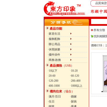
品質保證
產品功能
所有分類
·家居生活
找到相關
·服飾配飾
·辦公用品
價格US$：
·休閒娛樂
·擺件掛件
·商務/政務
產品價格
（US$）
·10以下
·10-20
·20-60
·60-120
·120-200
·200-400
·400-1000
·1000以上
禮尚往來
（場合）
·滿月/百日
·婚嫁
·生日
·探病
·開業
·喬遷