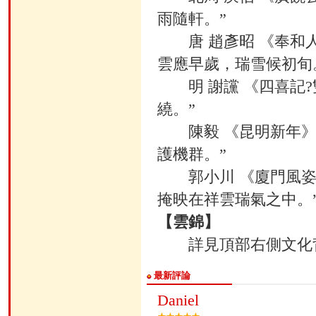
雨隨軒。”
唐 趙彥昭 《奉和人
雲應早歲，瑞雪候初旬
明 謝讜 《四喜記?
繞。”
陳毅 《昆明新年》詩
護機群。”
郭小川 《廈門風姿
掩映在祥雲瑞氣之中。
【雲錦】
詳見頂部右側文化
最新評論
Daniel