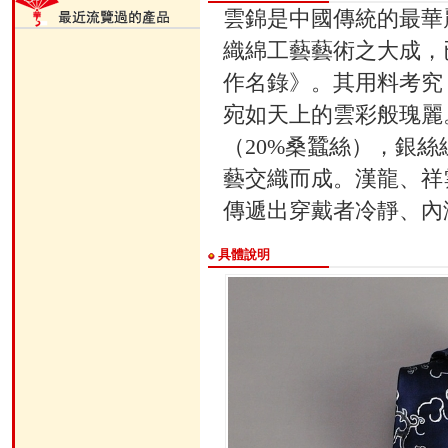
雲錦是中國傳統的最華
織綿工藝藝術之大成，
作名錄》。其用料考究
宛如天上的雲彩般瑰麗
（20%桑蠶絲），銀
藝交織而成。漢龍、祥
傳遞出穿戴者冷靜、內
具體說明