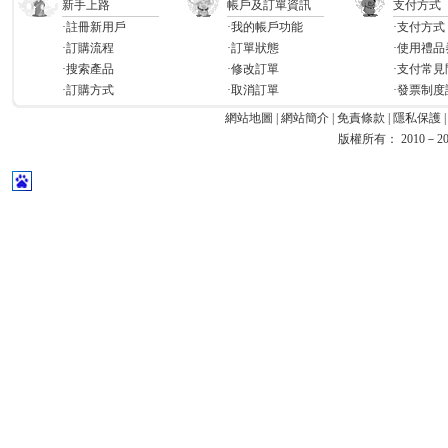
新手上路
帳戶及訂單資訊
支付方式
·註冊新用戶
·我的帳戶功能
·支付方式
·訂購流程
·訂單狀態
·使用禮品
·搜索產品
·修改訂單
·支付常見
·訂購方式
·取消訂單
·發票制度
網站地圖
|
網站簡介
|
免責條款
|
隱私保護
版權所有： 2010－2026 Ea