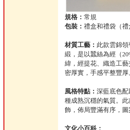
規格：
常規
包裝：
禮盒和禮袋（禮盒尺
材質工藝：
此款雲錦領
緞，是以蠶絲為經（2
緯，經提花、織造工藝
密厚實，手感平整豐厚
風格特點：
深藍底色配
種成熟沉穩的氣質。此
飾，佈局豐滿有序，圖
文化小百科：