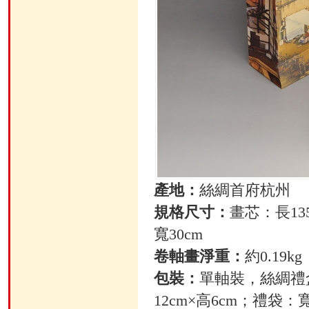
產地：
絲綢首府杭州
規格尺寸：
畫芯：長135
寬30cm
卷軸畫淨重：
約0.19kg
包裝：
單軸裝，絲綢禮
12cm×高6cm；禮袋：寬1