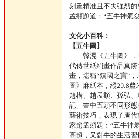
刻畫精准且不失強烈的
孟頫題道：“五牛神氣
文化小百科：
【五牛圖】
韓滉《五牛圖》，中
代傳世紙絹畫作品真跡
畫，堪稱“鎮國之寶”
圖》麻紙本，縱20.8釐
趙構、趙孟頫、孫弘、
記。畫中五頭不同形態
藝術技巧，表現了唐代
家趙孟頫題：“五牛神
高超，又對牛的生活習