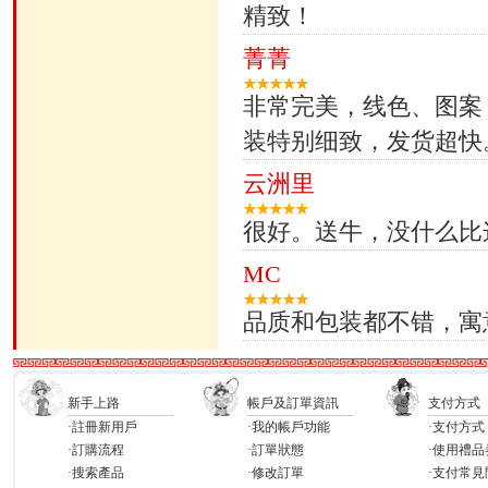
精致！
菁菁
非常完美，线色、图案
装特别细致，发货超快
云洲里
很好。送牛，没什么比
MC
品质和包装都不错，寓
新手上路
帳戶及訂單資訊
支付方式
·註冊新用戶
·我的帳戶功能
·支付方式
·訂購流程
·訂單狀態
·使用禮品
·搜索產品
·修改訂單
·支付常見