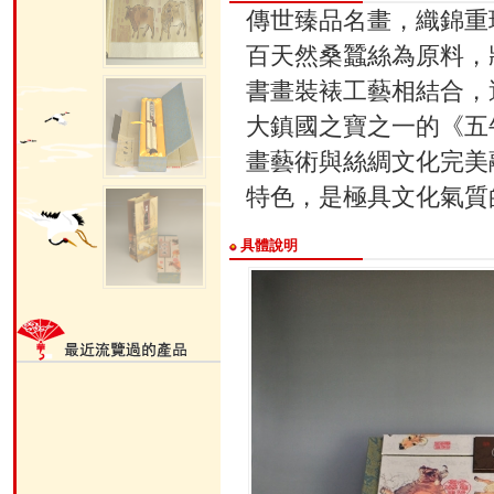
傳世臻品名畫，織錦重
百天然桑蠶絲為原料，
書畫裝裱工藝相結合，
大鎮國之寶之一的《五
畫藝術與絲綢文化完美
特色，是極具文化氣質
具體說明