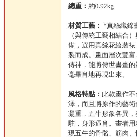
總重：
約0.92kg
材質工藝：
“真絲織錦
（與傳統工藝相結合）
備，選用真絲花綾裝裱
製而成。畫面層次豐富
傳神，能將傳世書畫的
毫畢肖地再現出來。
風格特點：
此款畫作不
澤，而且將原作的藝術
凝重，五牛形象各異，
駐，身形逼肖。畫者用
現五牛的骨骼、筋肉、