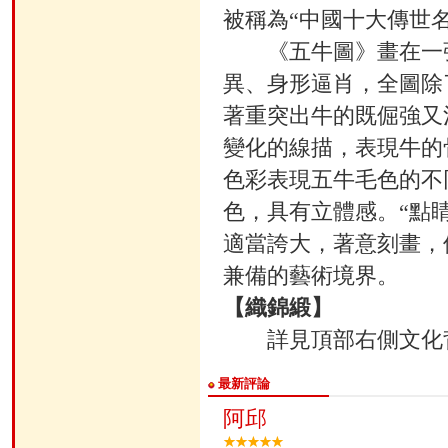
被稱為“中國十大傳世
《五牛圖》畫在一張
異、身形逼肖，全圖除
著重突出牛的既倔強又
變化的線描，表現牛的
色彩表現五牛毛色的不
色，具有立體感。“點
適當誇大，著意刻畫，
兼備的藝術境界。
【織錦緞】
詳見頂部右側文化
最新評論
阿邱