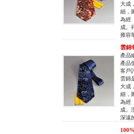
大成
細，
為經
成。
雍容
雲錦
產品編
產品
客戶
雲錦
大成
細，
為經
成。
深遠
10