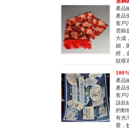
雲錦
產品編
產品
客戶
雲錦
大成
細，
經，
紋樣
10
產品編
產品
客戶
該款
的動
有光
愛，