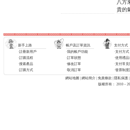
八方
貴的
新手上路
帳戶及訂單資訊
支付方式
·註冊新用戶
·我的帳戶功能
·支付方式
·訂購流程
·訂單狀態
·使用禮品
·搜索產品
·修改訂單
·支付常見
·訂購方式
·取消訂單
·發票制度
網站地圖
|
網站簡介
|
免責條款
|
隱私保護
版權所有： 2010－2026 Ea