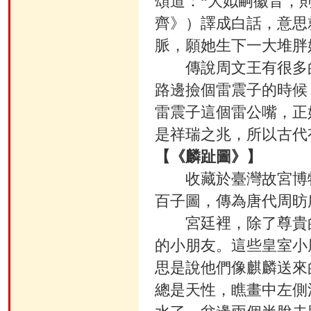
頌道：“大姒嗣徽音，則
齊》）譯成白話，意思
脈，願她生下一大堆胖
傳說周文王有很多的
路邊撿個雷震子的時候
雷震子這個雷公嘴，正
是祥瑞之兆，所以古代
【《麟趾圖》】
收藏於臺灣故宮博物
百子圖，傳為唐代周昉
宮廷裡，除了尊貴的
的小朋友。這些皇室小
思是說他們像麒麟送來
總是天性，瞧畫中左側