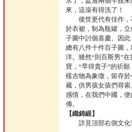
水了，盆邊兩個半脫未
來，這澡有得洗了！
後世更代有佳作，不
於衣裙，制為瓶罐，立
子圖中討個喜慶。因此
總有八件十件百子圖，
洋。雖然“則百斯男”
寶，“早得貴子”的祈
樣吉物為象徵，留存於
藏，供男孩女孩們尋索
感情，在我們中國，便
傳。
【織錦緞】
詳見頂部右側文化