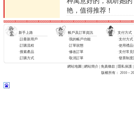
种寓意好的，就听她的
艳，值得推荐！
新手上路
帳戶及訂單資訊
支付方式
·註冊新用戶
·我的帳戶功能
·支付方式
·訂購流程
·訂單狀態
·使用禮品
·搜索產品
·修改訂單
·支付常見
·訂購方式
·取消訂單
·發票制度
網站地圖
|
網站簡介
|
免責條款
|
隱私保護
版權所有： 2010－2026 Ea