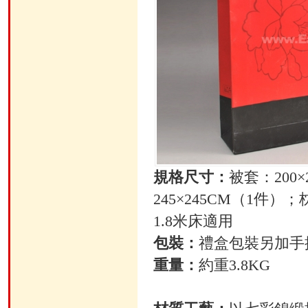
規格尺寸：
被套：200
245×245CM（1件）；
1.8米床適用
包裝：
禮盒包裝另加手
重量：
約重3.8KG