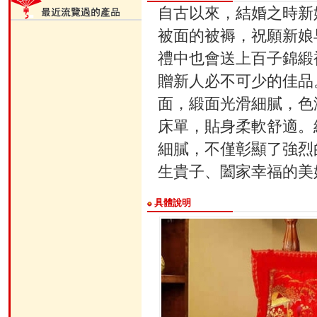
自古以來，結婚之時新
被面的被褥，祝願新娘
禮中也會送上百子錦緞
贈新人必不可少的佳品
面，緞面光滑細膩，色
床單，貼身柔軟舒適。
細膩，不僅彰顯了強烈
生貴子、闔家幸福的美
具體說明