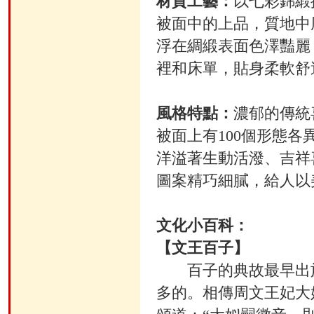
材質工藝：
以七彩錦緞
被面中的上品，質地中
浮在綢緞表面色澤豔麗
裡和床單，貼身柔軟舒
風格特點：
濃郁的傳統
被面上有100個形態
洋溢著生動活潑、吉祥
圖案精巧細膩，給人以
文化小百科：
【文王百子】
百子的典故最早出於
多的。相傳周文王妃大